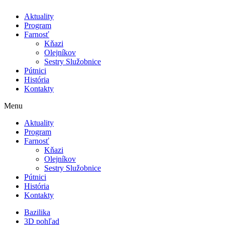
Aktuality
Program
Farnosť
Kňazi
Olejníkov
Sestry Služobnice
Pútnici
História
Kontakty
Menu
Aktuality
Program
Farnosť
Kňazi
Olejníkov
Sestry Služobnice
Pútnici
História
Kontakty
Bazilika
3D pohľad