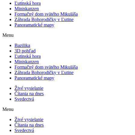
Ľutinská hora
Miniskanzen
Formačný dom svätého Mikuláša
Záhrada Bohorodičky v Ľutine
Panoramatické mapy
Menu
Bazilika
3D pohľad
Ľutinská hora
Miniskanzen
Formačný dom svätého Mikuláša
Záhrada Bohorodičky v Ľutine
Panoramatické mapy
Živé vysielanie
Čítania na dnes
Svedectvá
Menu
Živé vysielanie
Čítania na dnes
Svedectvá