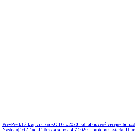
Prev
Predchádzajúci článok
Od 6.5.2020 boli obnovené verejné bohosl
Nasledujúci článok
Fatimská sobota 4.7.2020 – protopresbyteriát Hu