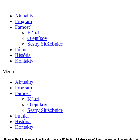
Aktuality
Program
Farnosť
Kňazi
Olejníkov
Sestry Služobnice
Pútnici
História
Kontakty
Menu
Aktuality
Program
Farnosť
Kňazi
Olejníkov
Sestry Služobnice
Pútnici
História
Kontakty