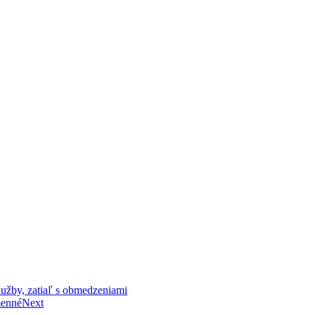
užby, zatiaľ s obmedzeniami
menné
Next