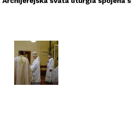
Archijerejská svätá liturgia spojená 