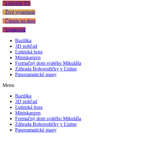
LOGOS TV
Živé vysielanie
Čítania na dnes
Svedectvá
Bazilika
3D pohľad
Ľutinská hora
Miniskanzen
Formačný dom svätého Mikuláša
Záhrada Bohorodičky v Ľutine
Panoramatické mapy
Menu
Bazilika
3D pohľad
Ľutinská hora
Miniskanzen
Formačný dom svätého Mikuláša
Záhrada Bohorodičky v Ľutine
Panoramatické mapy