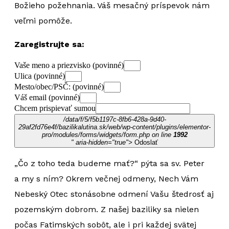
Božieho požehnania. Váš mesačný príspevok nám
veľmi pomôže.
Zaregistrujte sa:
Vaše meno a priezvisko (povinné)
Ulica (povinné)
Mesto/obec/PSČ: (povinné)
Váš email (povinné)
Chcem prispievať sumou
/data/f/5/f5b1197c-8fb6-428a-9d40-
29af2fd76e4f/bazilikalutina.sk/web/wp-content/plugins/elementor-
pro/modules/forms/widgets/form.php on line
1992
" aria-hidden="true">
Odoslať
„Čo z toho teda budeme mať?“ pýta sa sv. Peter
a my s ním? Okrem večnej odmeny, Nech Vám
Nebeský Otec stonásobne odmení Vašu štedrosť aj
pozemským dobrom. Z našej baziliky sa nielen
počas Fatimských sobôt, ale i pri každej svätej