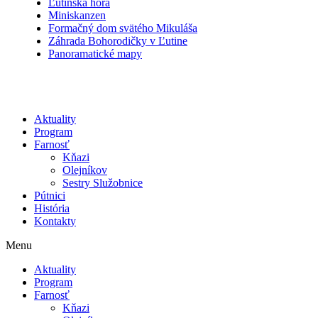
Ľutinská hora
Miniskanzen
Formačný dom svätého Mikuláša
Záhrada Bohorodičky v Ľutine
Panoramatické mapy
Aktuality
Program
Farnosť
Kňazi
Olejníkov
Sestry Služobnice
Pútnici
História
Kontakty
Menu
Aktuality
Program
Farnosť
Kňazi