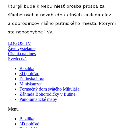
liturgii bude k Nebu niesť prosba prosba za
šľachetných a nezabudnuteľných zakladateľov
a dobrodincov nášho pútnického miesta, ktorými
ste nepochybne i Vy.
LOGOS TV
Živé vysielanie
Čítania na dnes
Svedectvá
Bazilika
3D pohľad
Ľutinská hora
Miniskanzen
Formačný dom svätého Mikuláša
Záhrada Bohorodičky v Ľutine
Panoramatické mapy
Menu
Bazilika
3D pohľad