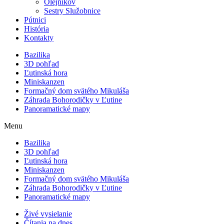
Olejníkov
Sestry Služobnice
Pútnici
História
Kontakty
Bazilika
3D pohľad
Ľutinská hora
Miniskanzen
Formačný dom svätého Mikuláša
Záhrada Bohorodičky v Ľutine
Panoramatické mapy
Menu
Bazilika
3D pohľad
Ľutinská hora
Miniskanzen
Formačný dom svätého Mikuláša
Záhrada Bohorodičky v Ľutine
Panoramatické mapy
Živé vysielanie
Čítania na dnes