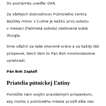
Do poznámky uveďte: DAR.
Za všetkých dobrodincov Pútnického centra
Baziliky minor v Ľutine je každú prvú sobotu
v mesiaci (Fatimská sobota) obetovaná svätá
liturgia.
Sme vďační za Vaše otvorené srdce a za každý Váš
príspevok. Nech Vám to Pán Boh mnohonásobne
vynahradí.
Pán Boh Zapla
ť!
Priatelia pútnickej Ľutiny
Pomôžte nám svojim pravidelným príspevkom,
aby mohlo z pútnického miesta prúdiť ešte viac