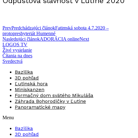
Odpustová slávnosť v Ľutine 2020
Prev
Predchádzajúci článok
Fatimská sobota 4.7.2020 –
protopresbyteriát Humenné
Nasledujúci článok
ADORÁCIA online
Next
LOGOS TV
Živé vysielanie
Čítania na dnes
Svedectvá
Bazilika
3D pohľad
Ľutinská hora
Miniskanzen
Formačný dom svätého Mikuláša
Záhrada Bohorodičky v Ľutine
Panoramatické mapy
Menu
Bazilika
3D pohľad