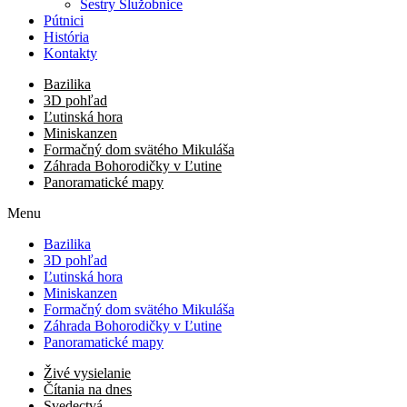
Sestry Služobnice
Pútnici
História
Kontakty
Bazilika
3D pohľad
Ľutinská hora
Miniskanzen
Formačný dom svätého Mikuláša
Záhrada Bohorodičky v Ľutine
Panoramatické mapy
Menu
Bazilika
3D pohľad
Ľutinská hora
Miniskanzen
Formačný dom svätého Mikuláša
Záhrada Bohorodičky v Ľutine
Panoramatické mapy
Živé vysielanie
Čítania na dnes
Svedectvá