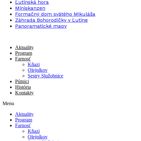
Ľutinská hora
Miniskanzen
Formačný dom svätého Mikuláša
Záhrada Bohorodičky v Ľutine
Panoramatické mapy
Aktuality
Program
Farnosť
Kňazi
Olejníkov
Sestry Služobnice
Pútnici
História
Kontakty
Menu
Aktuality
Program
Farnosť
Kňazi
Olejníkov