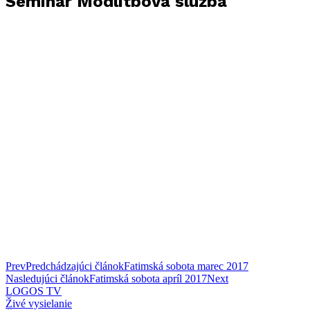
Seminár Modlitbová služba
Prev
Predchádzajúci článok
Fatimská sobota marec 2017
Nasledujúci článok
Fatimská sobota apríl 2017
Next
LOGOS TV
Živé vysielanie