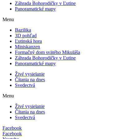
Záhrada Bohorodičky v Ľutine
Panoramatické mapy
Menu
Bazilika
3D pohľad
Ľutinská hora
Miniskanzen
Formačný dom svätého Mikuláša
Záhrada Bohorodičky v Ľutine
Panoramatické mapy
Živé vysielanie
Čítania na dnes
Svedectvá
Menu
Živé vysielanie
Čítania na dnes
Svedectvá
Facebook
Facebook