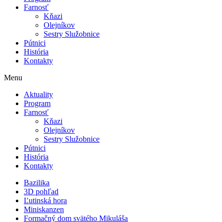
Farnosť
Kňazi
Olejníkov
Sestry Služobnice
Pútnici
História
Kontakty
Menu
Aktuality
Program
Farnosť
Kňazi
Olejníkov
Sestry Služobnice
Pútnici
História
Kontakty
Bazilika
3D pohľad
Ľutinská hora
Miniskanzen
Formačný dom svätého Mikuláša